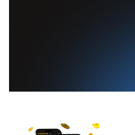
Tu recompensa diaria
recompensa diaria
te está esperando
Consigue XP cada día,
mantén viva tu racha y escala en el ranking.
Empieza a ganar XP