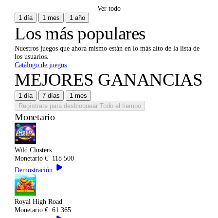
Ver todo
1 día
1 mes
1 año
Los más populares
Nuestros juegos que ahora mismo están en lo más alto de la lista de
los usuarios.
Catálogo de juegos
MEJORES GANANCIAS
1 día
7 días
1 mes
Regístrate para desbloquear
Todo el tiempo
Monetario
Wild Clusters
Monetario
€
118 500
Demostración
Royal High Road
Monetario
€
61 365