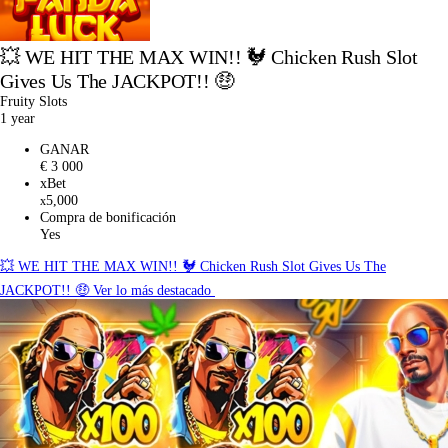
💥 WE HIT THE MAX WIN!! 🐓 Chicken Rush Slot
Gives Us The JACKPOT!! 🤑
Fruity Slots
1 year
GANAR
€ 3 000
xBet
5,000
x
Compra de bonificación
Yes
💥 WE HIT THE MAX WIN!! 🐓 Chicken Rush Slot Gives Us The
JACKPOT!! 🤑
Ver lo más destacado