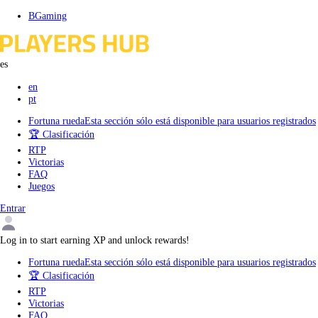
Skip
BGaming
to
content
es
en
pt
Fortuna rueda
Esta sección sólo está disponible para usuarios registrados
🏆 Clasificación
RTP
Victorias
FAQ
Juegos
Entrar
Log in to start earning XP and unlock rewards!
Fortuna rueda
Esta sección sólo está disponible para usuarios registrados
🏆 Clasificación
RTP
Victorias
FAQ