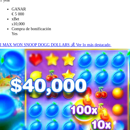
GANAR
€ 5 000
xBet
10,000
x
Compra de bonificación
Yes
I MAX WON SNOOP DOGG DOLLARS 💰
Ver lo más destacado