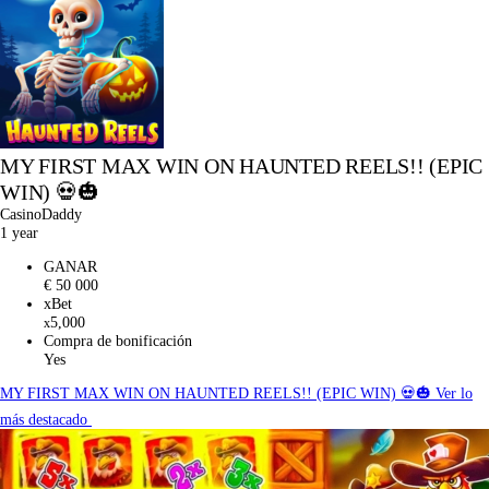
MY FIRST MAX WIN ON HAUNTED REELS!! (EPIC
WIN) 💀🎃
CasinoDaddy
1 year
GANAR
€ 50 000
xBet
5,000
x
Compra de bonificación
Yes
MY FIRST MAX WIN ON HAUNTED REELS!! (EPIC WIN) 💀🎃
Ver lo
más destacado