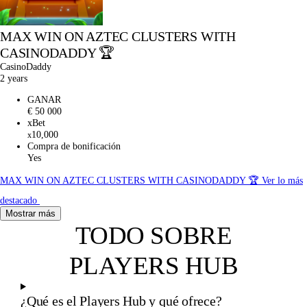
MAX WIN ON AZTEC CLUSTERS WITH
CASINODADDY 🏆
CasinoDaddy
2 years
GANAR
€ 50 000
xBet
10,000
x
Compra de bonificación
Yes
MAX WIN ON AZTEC CLUSTERS WITH CASINODADDY 🏆
Ver lo más
destacado
Mostrar más
TODO SOBRE
PLAYERS HUB
¿Qué es el Players Hub y qué ofrece?