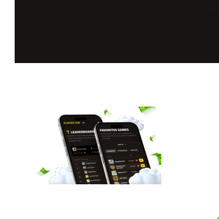
Desbloquea tu experiencia completa
con BGaming
Tus juegos favoritos, recompensas diarias, estadísticas en directo y
mucho más.
Regístrate ya