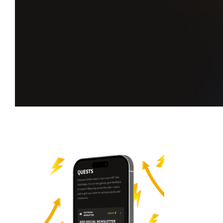
Acepta nuevas misiones.
Gana más XP.
Supera los retos, sube en la clasificación,
y desbloquea tu próximo hito en Players Hub.
Empieza tu aventura