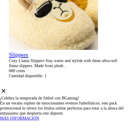
w
i
t
h
C
l
e
o
p
a
t
Slippers
r
Cozy Llama Slippers Stay warm and stylish with these ultra-soft
a
llama slippers. Made from plush…
d
600
coins
e
Cantidad disponible:
1
s
i
g
n
q
¡Celebra la temporada de fútbol con BGaming!
u
En un verano repleto de emocionantes eventos futbolísticos, este pack
a
promocional te ofrece los títulos online perfectos para estar a la altura del
n
entusiasmo que despierta este deporte.
t
MÁS INFORMACIÓN
i
t
y