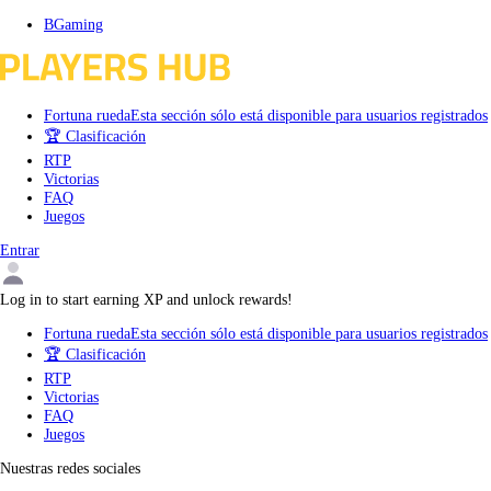
Skip
BGaming
to
content
Fortuna rueda
Esta sección sólo está disponible para usuarios registrados
🏆 Clasificación
RTP
Victorias
FAQ
Juegos
Entrar
Log in to start earning XP and unlock rewards!
Fortuna rueda
Esta sección sólo está disponible para usuarios registrados
🏆 Clasificación
RTP
Victorias
FAQ
Juegos
Nuestras redes sociales