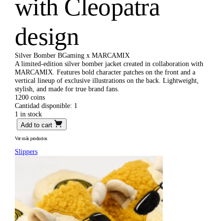
with Cleopatra
design
Silver Bomber BGaming x MARCAMIX
A limited-edition silver bomber jacket created in collaboration with
MARCAMIX. Features bold character patches on the front and a
vertical lineup of exclusive illustrations on the back. Lightweight,
stylish, and made for true brand fans.
1200
coins
Cantidad disponible:
1
1 in stock
S
Add to cart
i
l
Ver más productos
v
Slippers
e
r
B
o
m
b
e
r