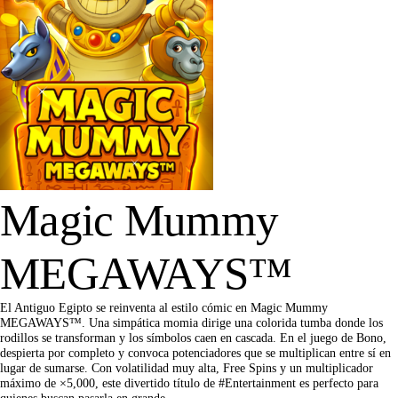
Magic Mummy
MEGAWAYS™
El Antiguo Egipto se reinventa al estilo cómic en Magic Mummy
MEGAWAYS™. Una simpática momia dirige una colorida tumba donde los
rodillos se transforman y los símbolos caen en cascada. En el juego de Bono,
despierta por completo y convoca potenciadores que se multiplican entre sí en
lugar de sumarse. Con volatilidad muy alta, Free Spins y un multiplicador
máximo de ×5,000, este divertido título de #Entertainment es perfecto para
quienes buscan pasarla en grande.