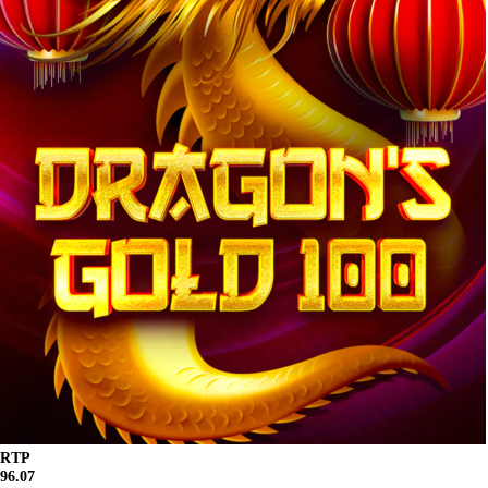
RTP
96.07