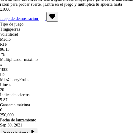
razón para probar suerte. ¡Entra en el juego y multiplica tu apuesta hasta
x1000!
Juego de demostración
Tipo de juego
Tragaperras
Volatilidad
Medio
RTP
96.13
%
Multiplicador máximo
x
1000
ID
MissCherryFruits
Líneas
20
Índice de aciertos
5.87
Ganancia máxima
€
250,000
Fecha de lanzamiento
Sep 30, 2021