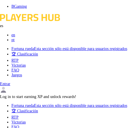
Skip
BGaming
to
content
es
en
pt
Fortuna rueda
Esta sección sólo está disponible para usuarios registrados
🏆 Clasificación
RTP
Victorias
FAQ
Juegos
Entrar
Log in to start earning XP and unlock rewards!
Fortuna rueda
Esta sección sólo está disponible para usuarios registrados
🏆 Clasificación
RTP
Victorias
FAQ