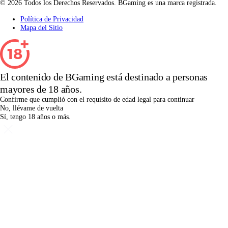
© 2026 Todos los Derechos Reservados. BGaming es una marca registrada.
Política de Privacidad
Mapa del Sitio
El contenido de BGaming está destinado a personas
mayores de 18 años.
Confirme que cumplió con el requisito de edad legal para continuar
No, llévame de vuelta
Sí, tengo 18 años o más.