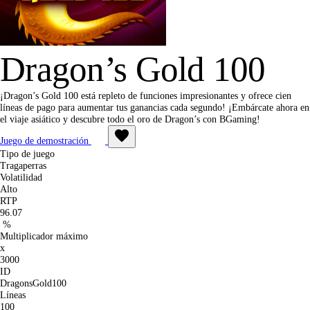
Dragon’s Gold 100
¡Dragon’s Gold 100 está repleto de funciones impresionantes y ofrece cien
líneas de pago para aumentar tus ganancias cada segundo! ¡Embárcate ahora en
el viaje asiático y descubre todo el oro de Dragon’s con BGaming!
Juego de demostración
Tipo de juego
Tragaperras
Volatilidad
Alto
RTP
96.07
%
Multiplicador máximo
x
3000
ID
DragonsGold100
Líneas
100