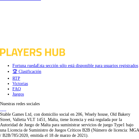
Fortuna rueda
Esta sección sólo está disponible para usuarios registrados
🏆 Clasificación
RTP
Victorias
FAQ
Juegos
Nuestras redes sociales
Stable Games Ltd, con domicilio social en 206, Wisely house, Old Bakery
Street, Valletta VLT 1451, Malta, tiene licencia y está regulada por la
Autoridad de Juego de Malta para suministrar servicios de juego Type1 bajo
una Licencia de Suministro de Juegos Críticos B2B (Número de licencia: MGA
/ B2B/785/2020, emitida el 18 de marzo de 2021).