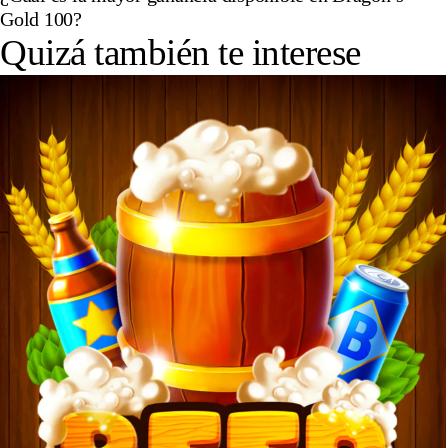
Gold 100?
Quizá también te interese