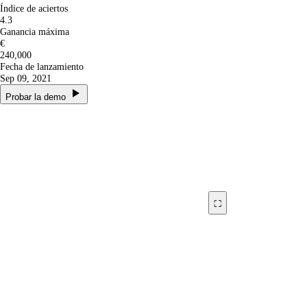
Índice de aciertos
4.3
Ganancia máxima
€
240,000
Fecha de lanzamiento
Sep 09, 2021
Probar la demo
⛶