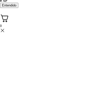
0
XP
Entendido
0