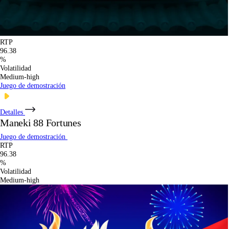
RTP
96.38
%
Volatilidad
Medium-high
Juego de demostración
Detalles
Maneki 88 Fortunes
Juego de demostración
RTP
96.38
%
Volatilidad
Medium-high