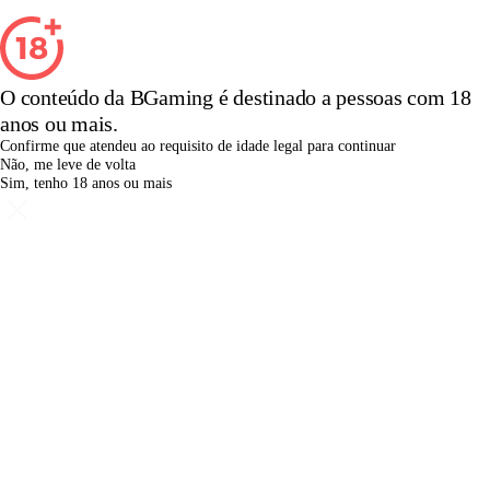
O conteúdo da BGaming é destinado a pessoas com 18
anos ou mais.
Confirme que atendeu ao requisito de idade legal para continuar
Não, me leve de volta
Sim, tenho 18 anos ou mais