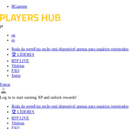
Skip
BGaming
to
content
pt
en
es
Roda da sorte
Esta seção está disponível apenas para usuários registrados
🏆 LÍDERES
RTP LIVE
Vitórias
FAQ
Jogos
Entrar
Log in to start earning XP and unlock rewards!
Roda da sorte
Esta seção está disponível apenas para usuários registrados
🏆 LÍDERES
RTP LIVE
Vitórias
FAQ