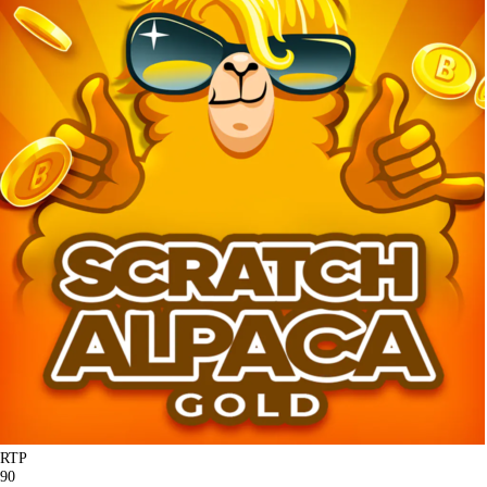
RTP
90