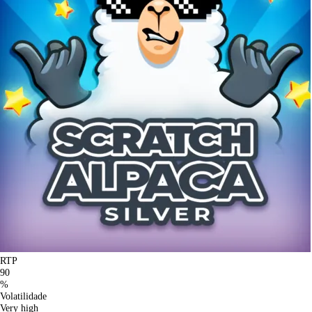
RTP
90
%
Volatilidade
Very high