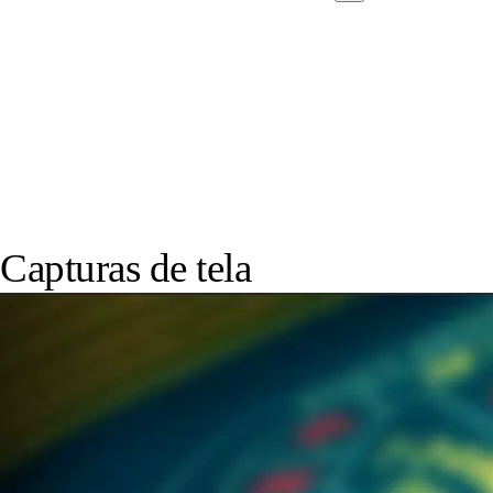
Capturas de tela