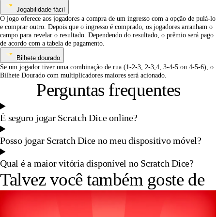
Jogabilidade fácil
O jogo oferece aos jogadores a compra de um ingresso com a opção de pulá-lo
e comprar outro. Depois que o ingresso é comprado, os jogadores arranham o
campo para revelar o resultado. Dependendo do resultado, o prêmio será pago
de acordo com a tabela de pagamento.
Bilhete dourado
Se um jogador tiver uma combinação de rua (1-2-3, 2-3,4, 3-4-5 ou 4-5-6), o
Bilhete Dourado com multiplicadores maiores será acionado.
Perguntas frequentes
É seguro jogar Scratch Dice online?
Posso jogar Scratch Dice no meu dispositivo móvel?
Qual é a maior vitória disponível no Scratch Dice?
Talvez você também goste de