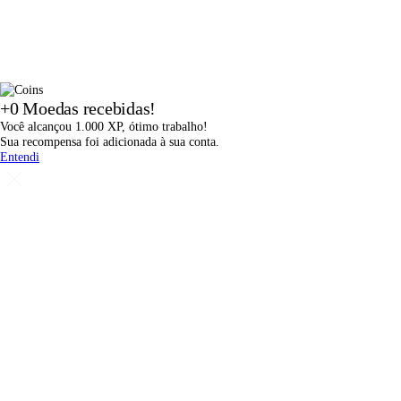
+0
Moedas recebidas!
Você alcançou 1.000 XP, ótimo trabalho!
Sua recompensa foi adicionada à sua conta.
Entendi