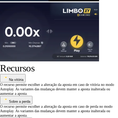
Recursos
Na vitória
O recurso permite escolher a alteração da aposta em caso de vitória no modo
Autoplay. As variantes das mudanças devem manter a aposta inalterada ou
aumentar a aposta.
Sobre a perda
O recurso permite escolher a alteração da aposta em caso de perda no modo
Autoplay. As variantes das mudanças devem manter a aposta inalterada ou
aumentar a aposta.