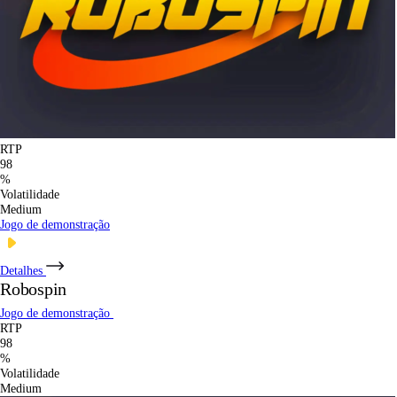
RTP
98
%
Volatilidade
Medium
Jogo de demonstração
Detalhes
Robospin
Jogo de demonstração
RTP
98
%
Volatilidade
Medium