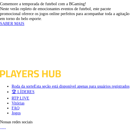
Comemore a temporada de futebol com a BGaming!
Neste verão repleto de emocionantes eventos de futebol, este pacote
promocional oferece os jogos online perfeitos para acompanhar toda a agitação
em torno do belo esporte.
SABER MAIS
Roda da sorte
Esta seção está disponível apenas para usuários registrados
🏆 LÍDERES
RTP LIVE
Vitórias
FAQ
Jogos
Nossas redes sociais