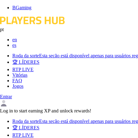
Skip
BGaming
to
content
pt
en
es
Roda da sorte
Esta seção está disponível apenas para usuários reg
🏆 LÍDERES
RTP LIVE
Vitórias
FAQ
Jogos
Entrar
Log in to start earning XP and unlock rewards!
Roda da sorte
Esta seção está disponível apenas para usuários reg
🏆 LÍDERES
RTP LIVE