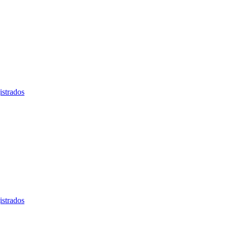
istrados
istrados