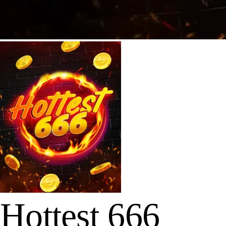
Hottest 666