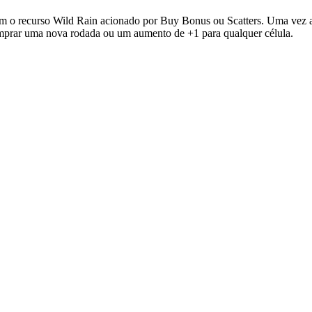
om o recurso Wild Rain acionado por Buy Bonus ou Scatters. Uma vez a
omprar uma nova rodada ou um aumento de +1 para qualquer célula.