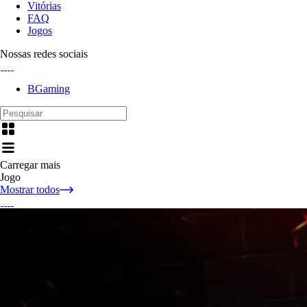
Vitórias
FAQ
Jogos
Nossas redes sociais
BGaming
Carregar mais
Jogo
Mostrar todos