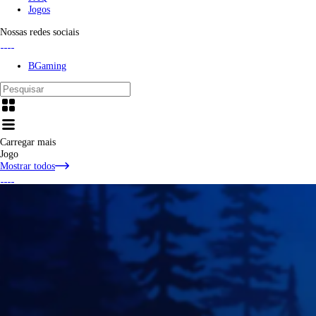
Jogos
Nossas redes sociais
BGaming
Carregar mais
Jogo
Mostrar todos