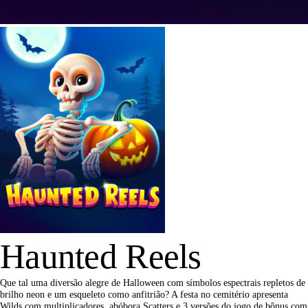
Haunted Reels
Que tal uma diversão alegre de Halloween com símbolos espectrais repletos de
brilho neon e um esqueleto como anfitrião? A festa no cemitério apresenta
Wilds com multiplicadores, abóbora Scatters e 3 versões do jogo de bônus com