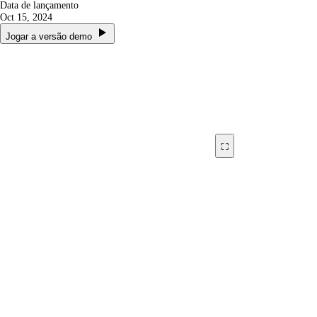
Data de lançamento
Oct 15, 2024
Jogar a versão demo
⛶