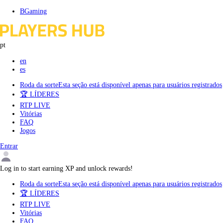
Skip
BGaming
to
content
pt
en
es
Roda da sorte
Esta seção está disponível apenas para usuários registrados
🏆 LÍDERES
RTP LIVE
Vitórias
FAQ
Jogos
Entrar
Log in to start earning XP and unlock rewards!
Roda da sorte
Esta seção está disponível apenas para usuários registrados
🏆 LÍDERES
RTP LIVE
Vitórias
FAQ