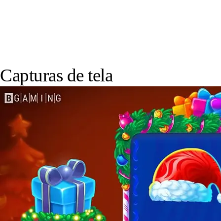
Capturas de tela