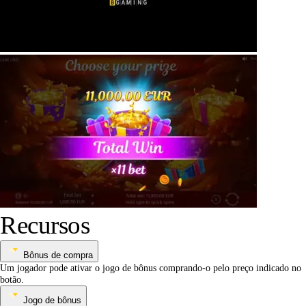
Recursos
Bônus de compra
Um jogador pode ativar o jogo de bônus comprando-o pelo preço indicado no
botão.
Jogo de bônus