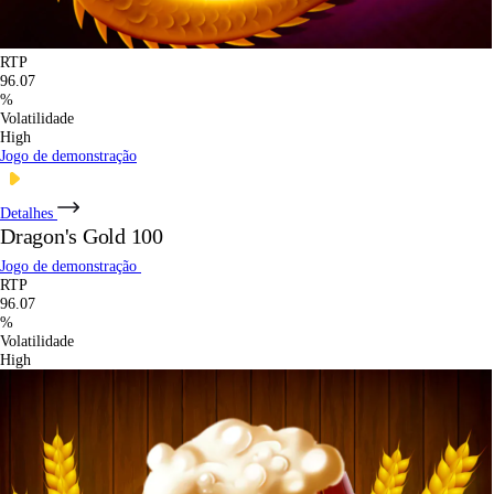
RTP
96.07
%
Volatilidade
High
Jogo de demonstração
Detalhes
Dragon's Gold 100
Jogo de demonstração
RTP
96.07
%
Volatilidade
High