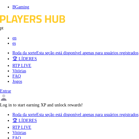
Skip
BGaming
to
content
pt
en
es
Roda da sorte
Esta seção está disponível apenas para usuários registrados
🏆 LÍDERES
RTP LIVE
Vitórias
FAQ
Jogos
Entrar
Log in to start earning XP and unlock rewards!
Roda da sorte
Esta seção está disponível apenas para usuários registrados
🏆 LÍDERES
RTP LIVE
Vitórias
FAQ