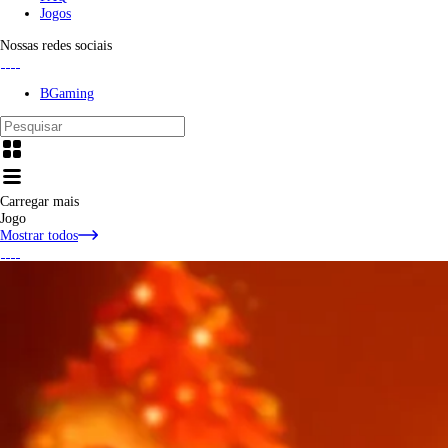
Jogos
Nossas redes sociais
BGaming
Carregar mais
Jogo
Mostrar todos