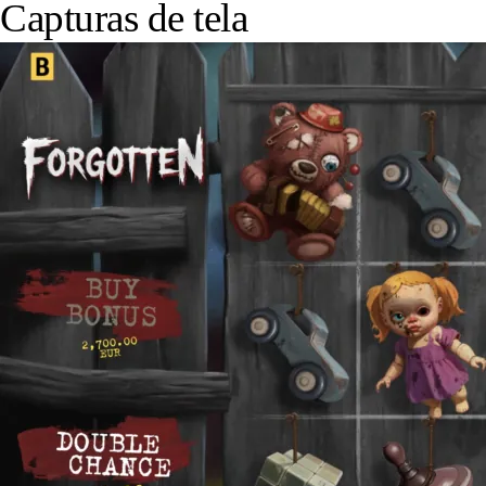
Capturas de tela