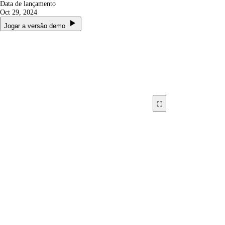
Data de lançamento
Oct 29, 2024
Jogar a versão demo
⛶