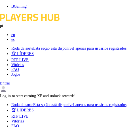
Skip
BGaming
to
content
pt
en
es
Roda da sorte
Esta seção está disponível apenas para usuários registrados
🏆 LÍDERES
RTP LIVE
Vitórias
FAQ
Jogos
Entrar
Log in to start earning XP and unlock rewards!
Roda da sorte
Esta seção está disponível apenas para usuários registrados
🏆 LÍDERES
RTP LIVE
Vitórias
FAQ