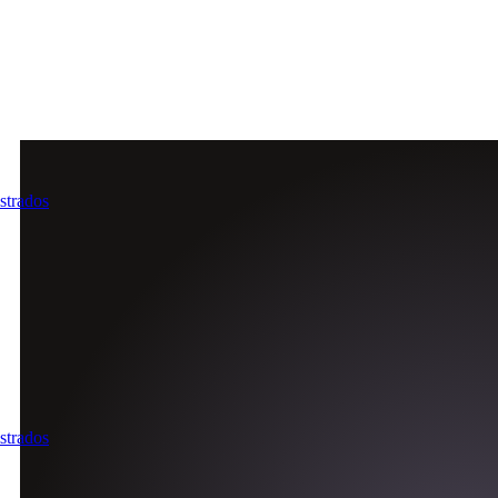
istrados
istrados