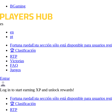
Skip
BGaming
to
content
es
en
pt
Fortuna rueda
Esta sección sólo está disponible para usuarios reg
🏆 Clasificación
RTP
Victorias
FAQ
Juegos
Entrar
Log in to start earning XP and unlock rewards!
Fortuna rueda
Esta sección sólo está disponible para usuarios reg
🏆 Clasificación
RTP