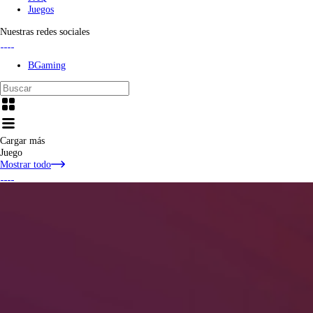
Juegos
Nuestras redes sociales
BGaming
Cargar más
Juego
Mostrar todo