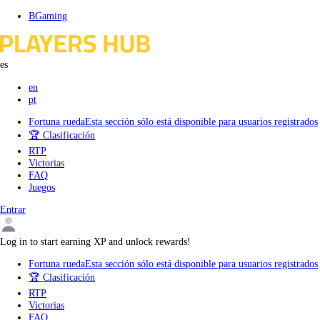
Skip
BGaming
to
content
es
en
pt
Fortuna rueda
Esta sección sólo está disponible para usuarios registrados
🏆 Clasificación
RTP
Victorias
FAQ
Juegos
Entrar
Log in to start earning XP and unlock rewards!
Fortuna rueda
Esta sección sólo está disponible para usuarios registrados
🏆 Clasificación
RTP
Victorias
FAQ