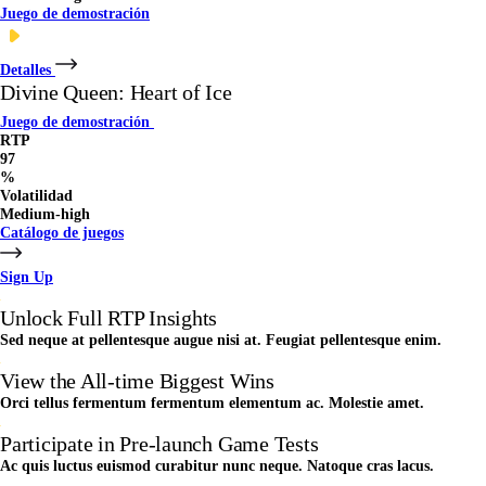
Juego de demostración
Detalles
Divine Queen: Heart of Ice
Juego de demostración
RTP
97
%
Volatilidad
Medium-high
Catálogo de juegos
Sign Up
Unlock Full RTP Insights
Sed neque at pellentesque augue nisi at. Feugiat pellentesque enim.
View the All-time Biggest Wins
Orci tellus fermentum fermentum elementum ac. Molestie amet.
Participate in Pre-launch Game Tests
Ac quis luctus euismod curabitur nunc neque. Natoque cras lacus.