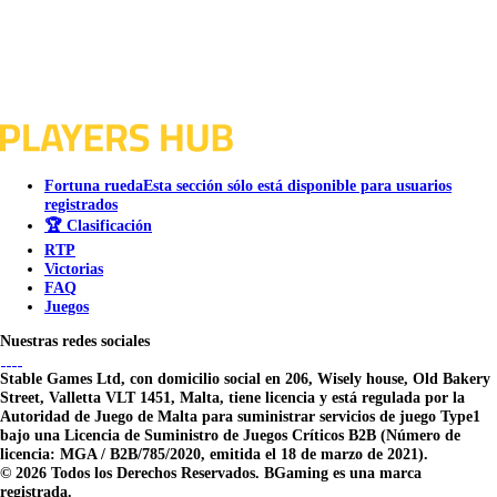
Fortuna rueda
Esta sección sólo está disponible para usuarios
registrados
🏆 Clasificación
RTP
Victorias
FAQ
Juegos
Nuestras redes sociales
Stable Games Ltd, con domicilio social en 206, Wisely house, Old Bakery
Street, Valletta VLT 1451, Malta, tiene licencia y está regulada por la
Autoridad de Juego de Malta para suministrar servicios de juego Type1
bajo una Licencia de Suministro de Juegos Críticos B2B (Número de
licencia: MGA / B2B/785/2020, emitida el 18 de marzo de 2021).
© 2026 Todos los Derechos Reservados. BGaming es una marca
registrada.