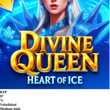
RTP
97
%
Volatilidad
Medium-high