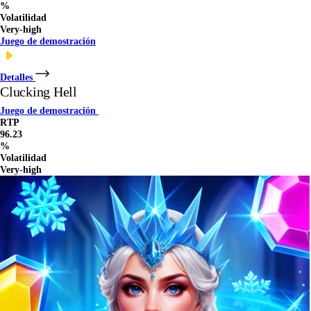
%
Volatilidad
Very-high
Juego de demostración
Detalles
Clucking Hell
Juego de demostración
RTP
96.23
%
Volatilidad
Very-high