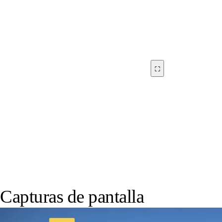
⛶
Capturas de pantalla