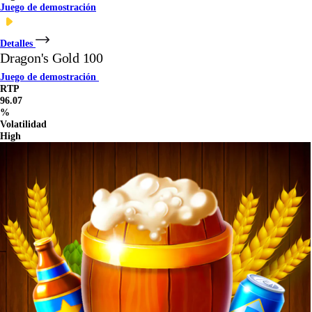
Juego de demostración
Detalles
Dragon's Gold 100
Juego de demostración
RTP
96.07
%
Volatilidad
High