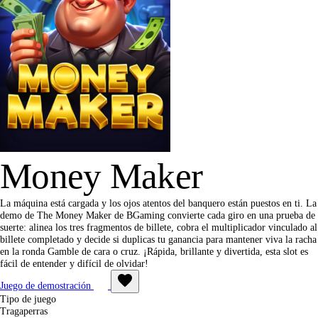
Money Maker
La máquina está cargada y los ojos atentos del banquero están puestos en ti. La
demo de The Money Maker de BGaming convierte cada giro en una prueba de
suerte: alinea los tres fragmentos de billete, cobra el multiplicador vinculado al
billete completado y decide si duplicas tu ganancia para mantener viva la racha
en la ronda Gamble de cara o cruz. ¡Rápida, brillante y divertida, esta slot es
fácil de entender y difícil de olvidar!
Juego de demostración
Tipo de juego
Tragaperras