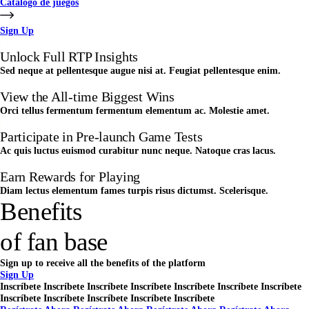
Catálogo de juegos
Sign Up
Unlock Full RTP Insights
Sed neque at pellentesque augue nisi at. Feugiat pellentesque enim.
View the All-time Biggest Wins
Orci tellus fermentum fermentum elementum ac. Molestie amet.
Participate in Pre-launch Game Tests
Ac quis luctus euismod curabitur nunc neque. Natoque cras lacus.
Earn Rewards for Playing
Diam lectus elementum fames turpis risus dictumst. Scelerisque.
Benefits
of fan base
Sign up to receive all the benefits of the platform
Sign Up
Inscríbete
Inscríbete
Inscríbete
Inscríbete
Inscríbete
Inscríbete
Inscríbete
Inscríbete
Inscríbete
Inscríbete
Inscríbete
Inscríbete