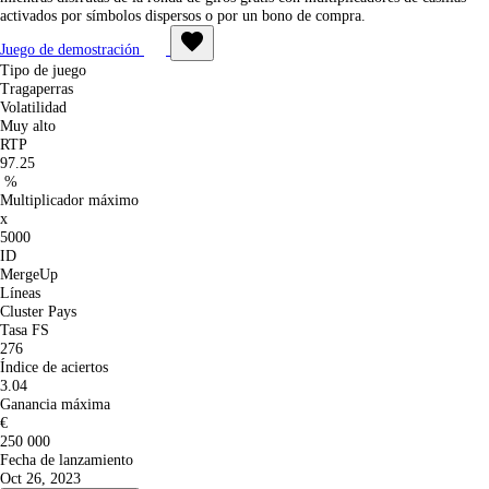
activados por símbolos dispersos o por un bono de compra.
Juego de demostración
Tipo de juego
Tragaperras
Volatilidad
Muy alto
RTP
97.25
%
Multiplicador máximo
x
5000
ID
MergeUp
Líneas
Cluster Pays
Tasa FS
276
Índice de aciertos
3.04
Ganancia máxima
€
250 000
Fecha de lanzamiento
Oct 26, 2023