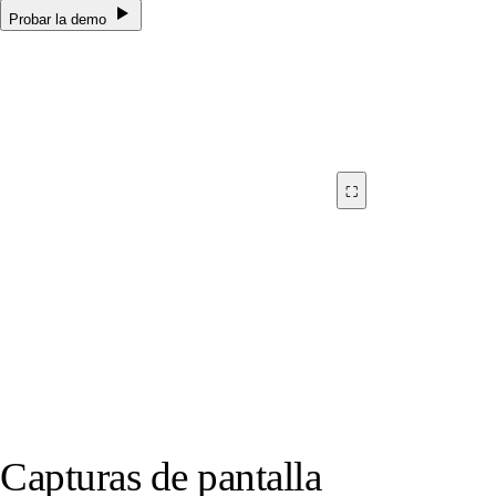
Probar la demo
⛶
Capturas de pantalla