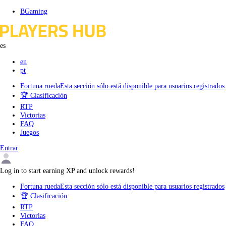
Skip
BGaming
to
content
es
en
pt
Fortuna rueda
Esta sección sólo está disponible para usuarios registrados
🏆 Clasificación
RTP
Victorias
FAQ
Juegos
Entrar
Log in to start earning XP and unlock rewards!
Fortuna rueda
Esta sección sólo está disponible para usuarios registrados
🏆 Clasificación
RTP
Victorias
FAQ