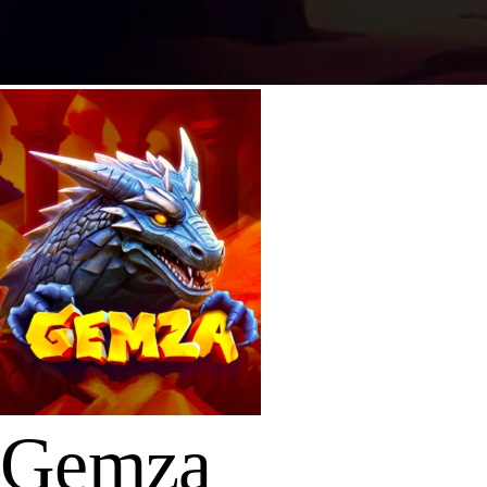
Gemza