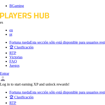
Skip
BGaming
to
content
es
en
pt
Fortuna rueda
Esta sección sólo está disponible para usuarios reg
🏆 Clasificación
RTP
Victorias
FAQ
Juegos
Entrar
Log in to start earning XP and unlock rewards!
Fortuna rueda
Esta sección sólo está disponible para usuarios reg
🏆 Clasificación
RTP