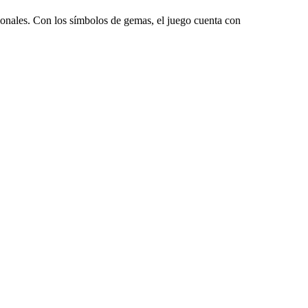
onales. Con los símbolos de gemas, el juego cuenta con