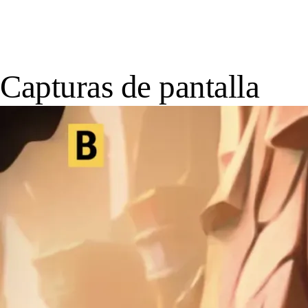
Capturas de pantalla