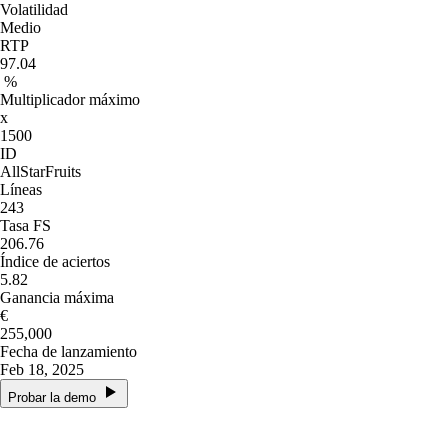
Volatilidad
Medio
RTP
97.04
%
Multiplicador máximo
x
1500
ID
AllStarFruits
Líneas
243
Tasa FS
206.76
Índice de aciertos
5.82
Ganancia máxima
€
255,000
Fecha de lanzamiento
Feb 18, 2025
Probar la demo