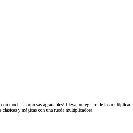
r, con muchas sorpresas agradables! Lleva un registro de los multiplicado
s clásicas y mágicas con una rueda multiplicadora.