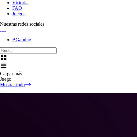
Victorias
FAQ
Juegos
Nuestras redes sociales
BGaming
Cargar más
Juego
Mostrar todo